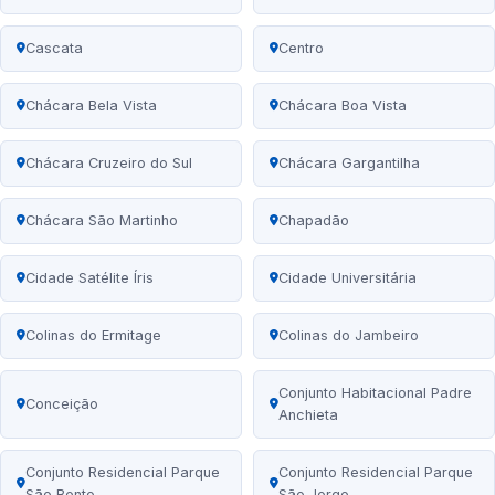
Cascata
Centro
Chácara Bela Vista
Chácara Boa Vista
Chácara Cruzeiro do Sul
Chácara Gargantilha
Chácara São Martinho
Chapadão
Cidade Satélite Íris
Cidade Universitária
Colinas do Ermitage
Colinas do Jambeiro
Conjunto Habitacional Padre
Conceição
Anchieta
Conjunto Residencial Parque
Conjunto Residencial Parque
São Bento
São Jorge