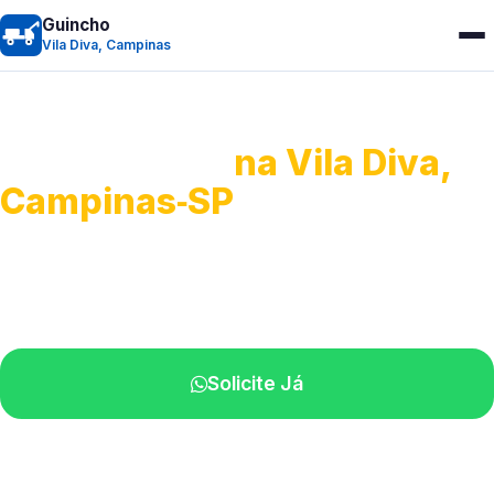
Guincho
Vila Diva, Campinas
Guincho 24h
na Vila Diva,
Campinas‑SP
Atendimento para remoção veicular.
Profissionais atuando na sua região.
Solicite Já