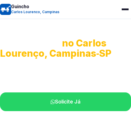
Guincho
Carlos Lourenco, Campinas
Guincho 24h
no Carlos
Lourenço, Campinas‑SP
Atendimento para remoção veicular.
Profissionais atuando na sua região.
Solicite Já