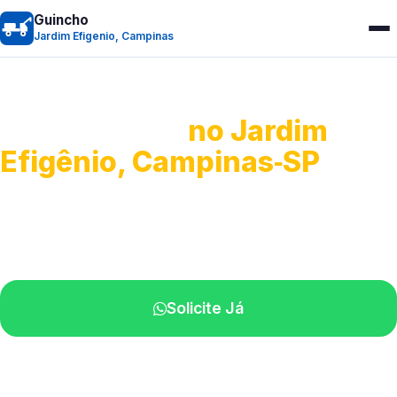
Guincho
Jardim Efigenio, Campinas
Guincho 24h
no Jardim
Efigênio, Campinas‑SP
Atendimento para remoção veicular.
Profissionais atuando na sua região.
Solicite Já