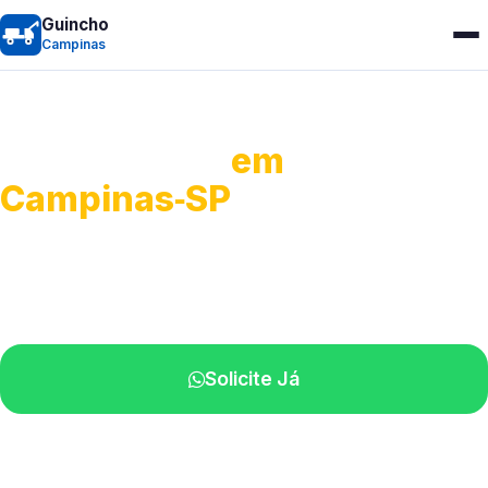
Guincho
Campinas
Guincho 24h
em
Campinas‑SP
Atendimento para remoção veicular.
Profissionais atuando na sua região.
Solicite Já