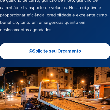
de
guincho de carro
,
guincho de moto
,
guincho de
caminhão
e
transporte de veículos
. Nosso objetivo é
proporcionar eficiência, credibilidade e excelente custo-
benefício, tanto em emergências quanto em
deslocamentos agendados.
Solicite seu Orçamento