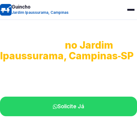
Guincho
Jardim Ipaussurama, Campinas
Guincho 24h
no Jardim
Ipaussurama, Campinas‑SP
Atendimento para remoção veicular.
Profissionais atuando na sua região.
Solicite Já