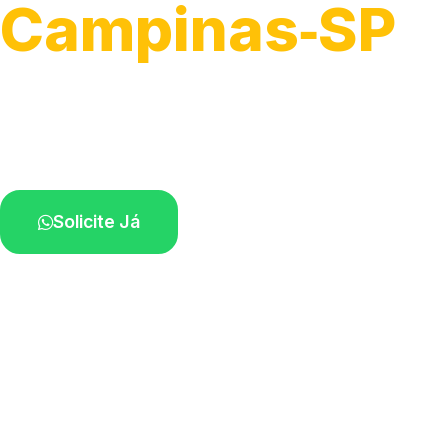
Campinas‑SP
Atendimento para remoção veicular.
Profissionais atuando na sua região.
Solicite Já