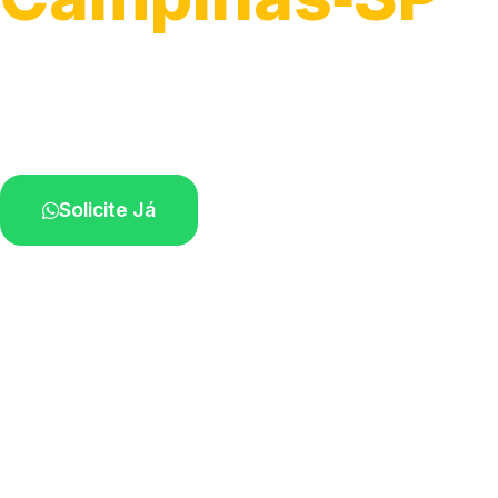
Atendimento para remoção veicular.
Profissionais atuando na sua região.
Solicite Já