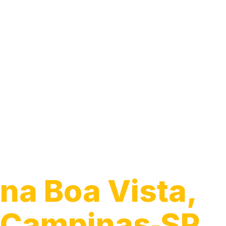
Guincho 24h
na Boa Vista,
Campinas‑SP