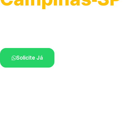
Atendimento para remoção veicular.
Profissionais atuando na sua região.
Solicite Já