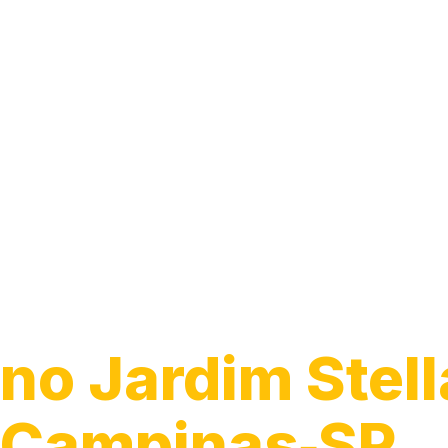
Guincho 24h
no Jardim Stell
Campinas‑SP