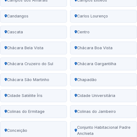
Campos dos Amarais
Campos Elíseos
Candangos
Carlos Lourenço
Cascata
Centro
Chácara Bela Vista
Chácara Boa Vista
Chácara Cruzeiro do Sul
Chácara Gargantilha
Chácara São Martinho
Chapadão
Cidade Satélite Íris
Cidade Universitária
Colinas do Ermitage
Colinas do Jambeiro
Conjunto Habitacional Padre
Conceição
Anchieta