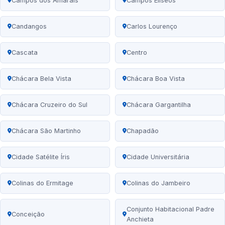
Campos dos Amarais
Campos Elíseos
Candangos
Carlos Lourenço
Cascata
Centro
Chácara Bela Vista
Chácara Boa Vista
Chácara Cruzeiro do Sul
Chácara Gargantilha
Chácara São Martinho
Chapadão
Cidade Satélite Íris
Cidade Universitária
Colinas do Ermitage
Colinas do Jambeiro
Conjunto Habitacional Padre
Conceição
Anchieta