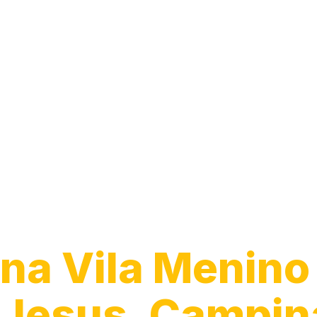
Guincho para C
na Vila Menino
Jesus, Campin