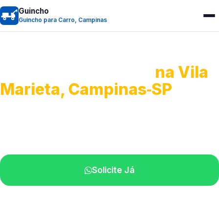
Guincho
Guincho para Carro, Campinas
Guincho para Carro
na Vila
Marieta, Campinas‑SP
Serviço ágil de transporte automotivo.
Equipe especializada perto de você.
Solicite Já