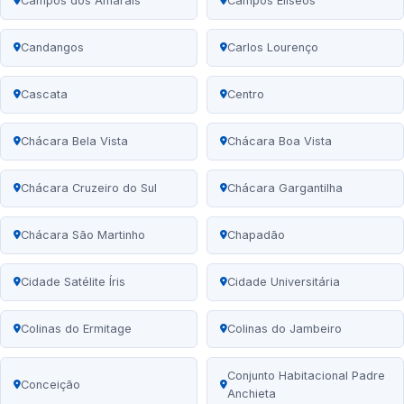
Campos dos Amarais
Campos Elíseos
Candangos
Carlos Lourenço
Cascata
Centro
Chácara Bela Vista
Chácara Boa Vista
Chácara Cruzeiro do Sul
Chácara Gargantilha
Chácara São Martinho
Chapadão
Cidade Satélite Íris
Cidade Universitária
Colinas do Ermitage
Colinas do Jambeiro
Conjunto Habitacional Padre
Conceição
Anchieta