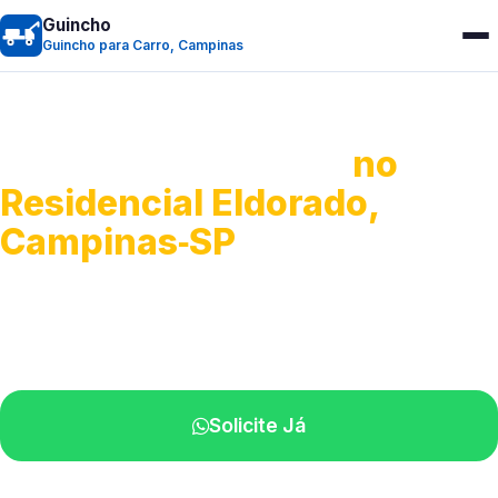
Guincho
Guincho para Carro, Campinas
Guincho para Carro
no
Residencial Eldorado,
Campinas‑SP
Serviço ágil de transporte automotivo.
Equipe especializada perto de você.
Solicite Já