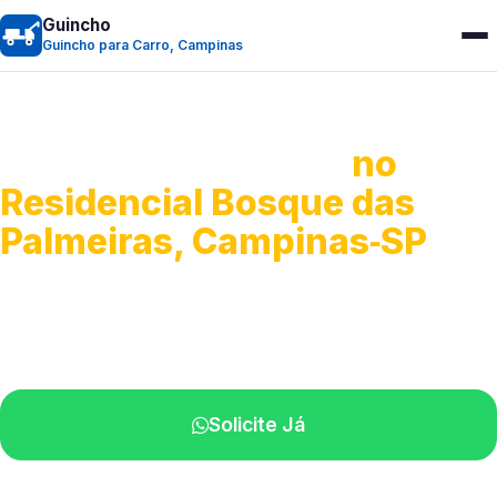
Guincho
Guincho para Carro, Campinas
Guincho para Carro
no
Residencial Bosque das
Palmeiras, Campinas‑SP
Serviço ágil de transporte automotivo.
Equipe especializada perto de você.
Solicite Já