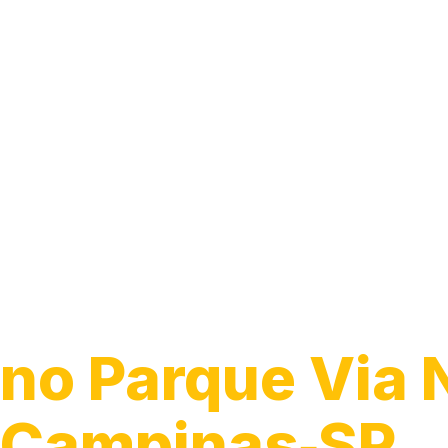
Guincho para C
no Parque Via 
Campinas‑SP