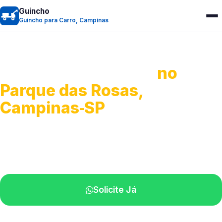
Guincho
Guincho para Carro, Campinas
Guincho para Carro
no
Parque das Rosas,
Campinas‑SP
Serviço ágil de transporte automotivo.
Equipe especializada perto de você.
Solicite Já