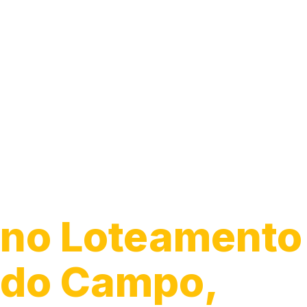
Guincho para C
no Loteamento
do Campo,