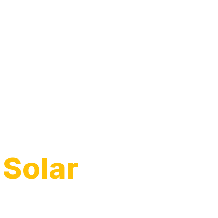
arro
 Solar