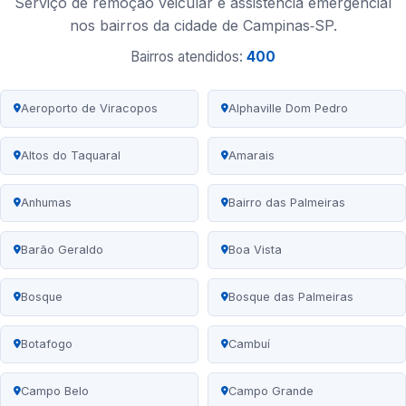
Serviço de remoção veicular e assistência emergencial
nos bairros da cidade de Campinas‑SP.
Bairros atendidos:
400
Aeroporto de Viracopos
Alphaville Dom Pedro
Altos do Taquaral
Amarais
Anhumas
Bairro das Palmeiras
Barão Geraldo
Boa Vista
Bosque
Bosque das Palmeiras
Botafogo
Cambuí
Campo Belo
Campo Grande