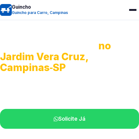
Guincho
Guincho para Carro, Campinas
Guincho para Carro
no
Jardim Vera Cruz,
Campinas‑SP
Serviço ágil de transporte automotivo.
Equipe especializada perto de você.
Solicite Já