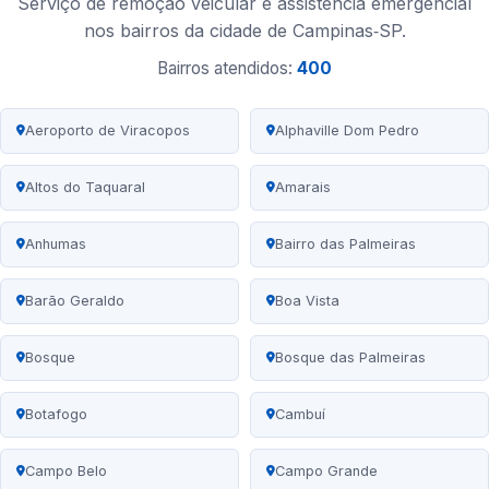
Serviço de remoção veicular e assistência emergencial
nos bairros da cidade de Campinas‑SP.
Bairros atendidos:
400
Aeroporto de Viracopos
Alphaville Dom Pedro
Altos do Taquaral
Amarais
Anhumas
Bairro das Palmeiras
Barão Geraldo
Boa Vista
Bosque
Bosque das Palmeiras
Botafogo
Cambuí
Campo Belo
Campo Grande