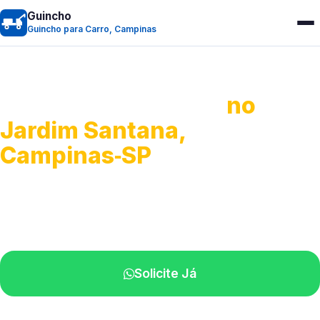
Guincho
Guincho para Carro, Campinas
Guincho para Carro
no
Jardim Santana,
Campinas‑SP
Serviço ágil de transporte automotivo.
Equipe especializada perto de você.
Solicite Já