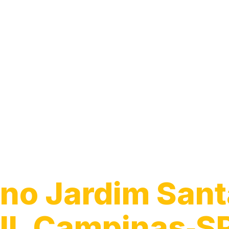
Guincho para C
no Jardim Sant
II, Campinas‑S