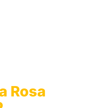
arro
a Rosa
P