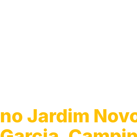
Guincho para C
no Jardim Nov
Garcia, Campi