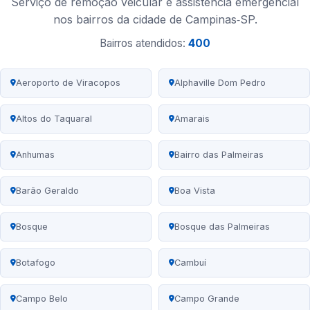
Serviço de remoção veicular e assistência emergencial
nos bairros da cidade de Campinas‑SP.
Bairros atendidos:
400
Aeroporto de Viracopos
Alphaville Dom Pedro
Altos do Taquaral
Amarais
Anhumas
Bairro das Palmeiras
Barão Geraldo
Boa Vista
Bosque
Bosque das Palmeiras
Botafogo
Cambuí
Campo Belo
Campo Grande