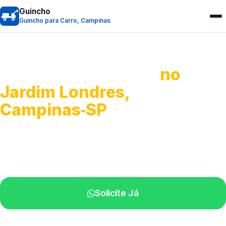
Guincho
Guincho para Carro, Campinas
Guincho para Carro
no
Jardim Londres,
Campinas‑SP
Serviço ágil de transporte automotivo.
Equipe especializada perto de você.
Solicite Já