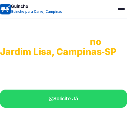
Guincho
Guincho para Carro, Campinas
Guincho para Carro
no
Jardim Lisa, Campinas‑SP
Serviço ágil de transporte automotivo.
Equipe especializada perto de você.
Solicite Já