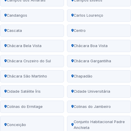
Campos dos Amarais
Campos Elíseos
Candangos
Carlos Lourenço
Cascata
Centro
Chácara Bela Vista
Chácara Boa Vista
Chácara Cruzeiro do Sul
Chácara Gargantilha
Chácara São Martinho
Chapadão
Cidade Satélite Íris
Cidade Universitária
Colinas do Ermitage
Colinas do Jambeiro
Conjunto Habitacional Padre
Conceição
Anchieta