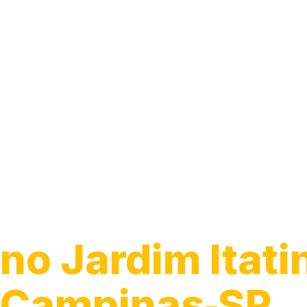
Guincho para C
no Jardim Itati
Campinas‑SP