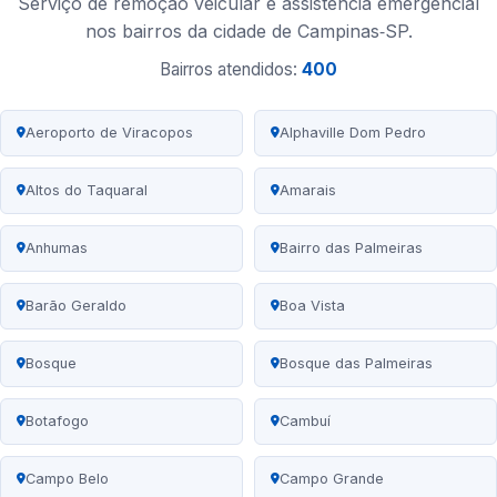
Serviço de remoção veicular e assistência emergencial
nos bairros da cidade de Campinas‑SP.
Bairros atendidos:
400
Aeroporto de Viracopos
Alphaville Dom Pedro
Altos do Taquaral
Amarais
Anhumas
Bairro das Palmeiras
Barão Geraldo
Boa Vista
Bosque
Bosque das Palmeiras
Botafogo
Cambuí
Campo Belo
Campo Grande