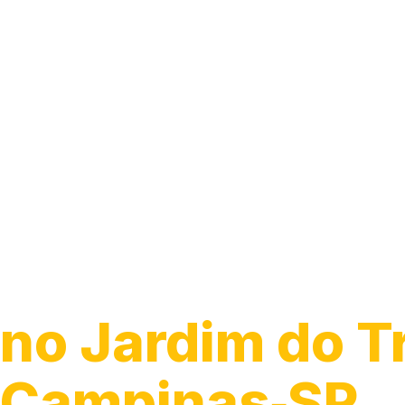
Guincho para C
no Jardim do T
Campinas‑SP