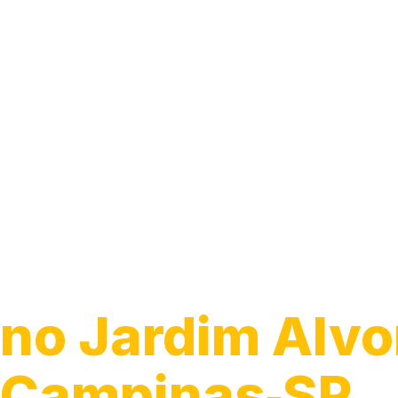
Guincho para C
no Jardim Alvo
Campinas‑SP