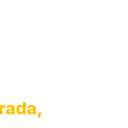
arro
rada,