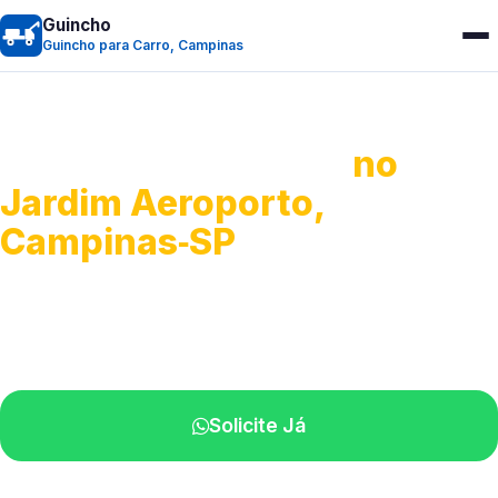
Guincho
Guincho para Carro, Campinas
Guincho para Carro
no
Jardim Aeroporto,
Campinas‑SP
Serviço ágil de transporte automotivo.
Equipe especializada perto de você.
Solicite Já