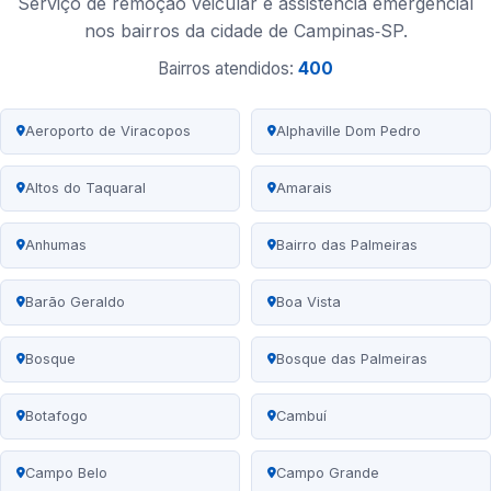
Serviço de remoção veicular e assistência emergencial
nos bairros da cidade de Campinas‑SP.
Bairros atendidos:
400
Aeroporto de Viracopos
Alphaville Dom Pedro
Altos do Taquaral
Amarais
Anhumas
Bairro das Palmeiras
Barão Geraldo
Boa Vista
Bosque
Bosque das Palmeiras
Botafogo
Cambuí
Campo Belo
Campo Grande