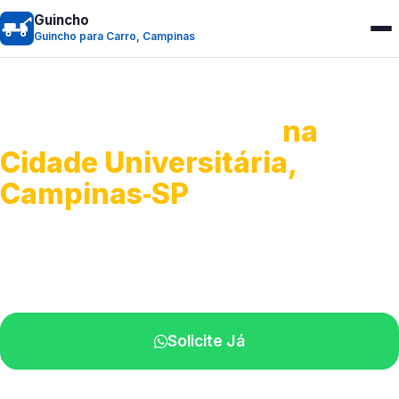
Guincho
Guincho para Carro, Campinas
Guincho para Carro
na
Cidade Universitária,
Campinas‑SP
Serviço ágil de transporte automotivo.
Equipe especializada perto de você.
Solicite Já