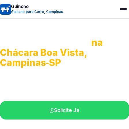
Guincho
Guincho para Carro, Campinas
Guincho para Carro
na
Chácara Boa Vista,
Campinas‑SP
Serviço ágil de transporte automotivo.
Equipe especializada perto de você.
Solicite Já