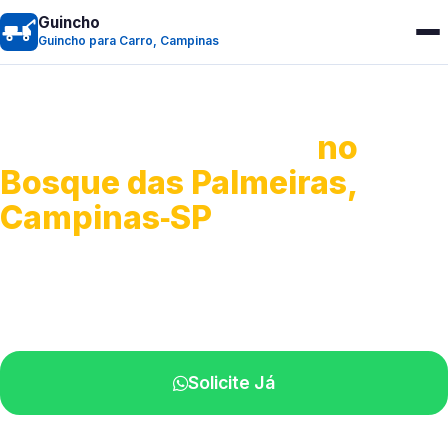
Guincho
Guincho para Carro, Campinas
Guincho para Carro
no
Bosque das Palmeiras,
Campinas‑SP
Serviço ágil de transporte automotivo.
Equipe especializada perto de você.
Solicite Já