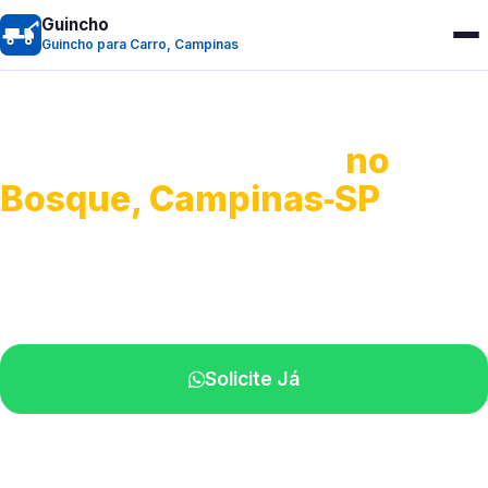
Guincho
Guincho para Carro, Campinas
Guincho para Carro
no
Bosque, Campinas‑SP
Serviço ágil de transporte automotivo.
Equipe especializada perto de você.
Solicite Já