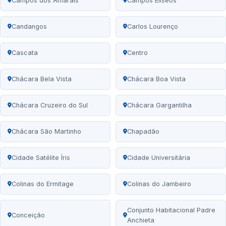
Campos dos Amarais
Campos Elíseos
Candangos
Carlos Lourenço
Cascata
Centro
Chácara Bela Vista
Chácara Boa Vista
Chácara Cruzeiro do Sul
Chácara Gargantilha
Chácara São Martinho
Chapadão
Cidade Satélite Íris
Cidade Universitária
Colinas do Ermitage
Colinas do Jambeiro
Conjunto Habitacional Padre
Conceição
Anchieta