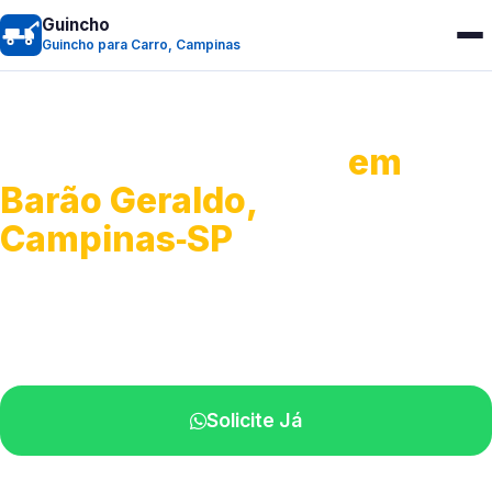
Guincho
Guincho para Carro, Campinas
Guincho para Carro
em
Barão Geraldo,
Campinas‑SP
Serviço ágil de transporte automotivo.
Equipe especializada perto de você.
Solicite Já