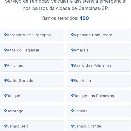
Serviço de remoção veicular e assistência emergencial
nos bairros da cidade de Campinas‑SP.
Bairros atendidos:
400
Aeroporto de Viracopos
Alphaville Dom Pedro
Altos do Taquaral
Amarais
Anhumas
Bairro das Palmeiras
Barão Geraldo
Boa Vista
Bosque
Bosque das Palmeiras
Botafogo
Cambuí
Campo Belo
Campo Grande